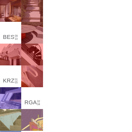
BES
09
10
KRZ
01
05
RGA
02
04