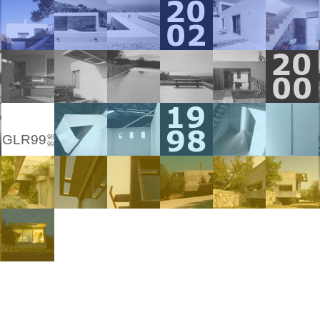
GLR99
98
99