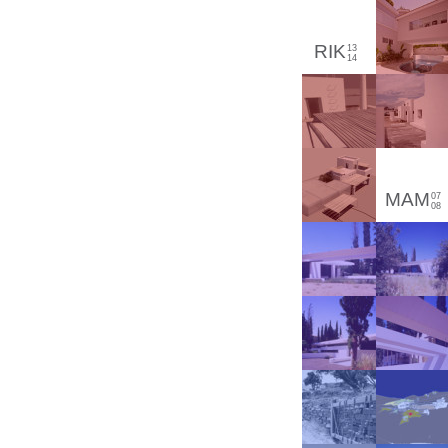
RIK
13
14
MAM
07
08