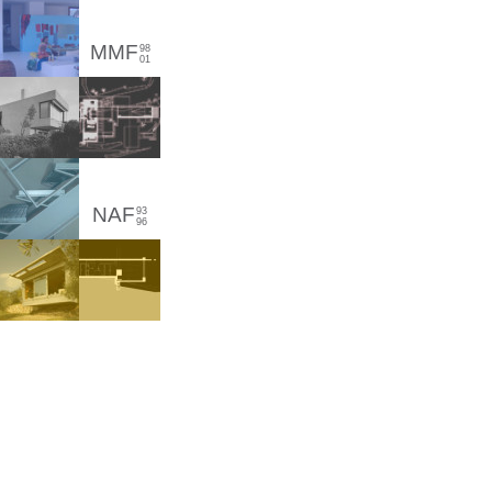
MMF
98
01
NAF
93
96