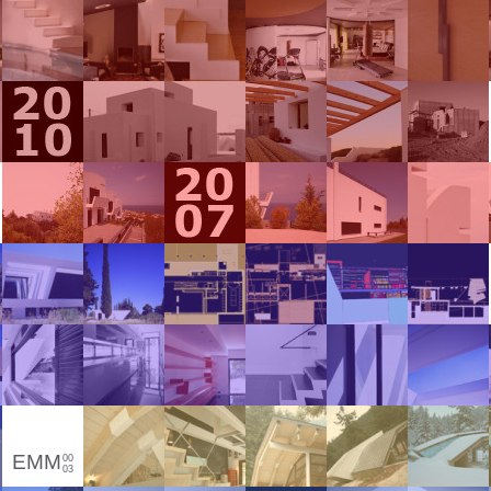
EMM
00
03